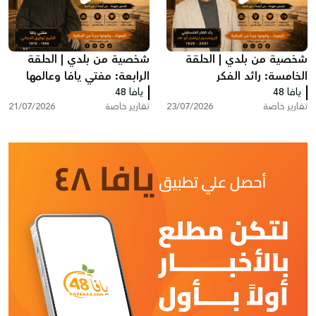
شخصية من بلدي | الحلقة
شخصية من بلدي | الحلقة
الخامسة: رائد الفكر
الرابعة: مفتي يافا وعالمها
يافا 48
الفلسطيني البروفيسور
يافا 48
الشيخ توفيق عبد الله
تقارير خاصة
23/07/2026
تقارير خاصة
21/07/2026
إبراهيم أبو لغد
الدجاني