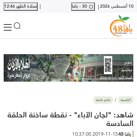
|
10 أغسطس 2026
30 - يافا
صلاة الظهر 12:46
|
الرئيسية
أخبار محلية
أخبار يافا
SHORTS
أخبار اللد والرملة
نكبة يافا 48
بيع وشراء
الرئيسية
تقارير خاصة
أخبار القدس
وفيات
شاهد: "لجان الآباء" - نقطة ساخنة الحلقة
المزيد
السادسة
ارسل خبر
يافا 48
2019-11-15 10:37:00