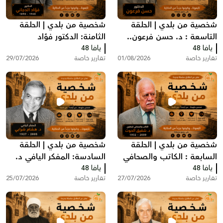
شخصية من بلدي | الحلقة
شخصية من بلدي | الحلقة
التاسعة : د. حسن فرعون..
الثامنة: الدكتور فؤاد
يافا 48
الطبيب الذي رفض مغادرة
يافا 48
الدجاني.. رائد الطب والجراحة
تقارير خاصة
01/08/2026
تقارير خاصة
29/07/2026
يافا عام 1948
في فلسطين
شخصية من بلدي | الحلقة
شخصية من بلدي | الحلقة
السابعة : الكاتب والصحافي
السادسة: المفكر اليافي د.
يافا 48
اليافاوي شفيق الحوت
يافا 48
هشام شرابي
تقارير خاصة
27/07/2026
تقارير خاصة
25/07/2026