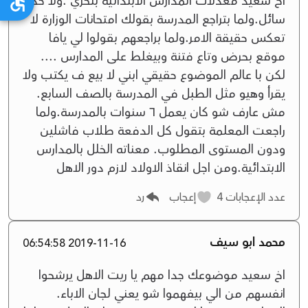
اخ سعيد معدلات المدارس الابتدائية بتخزي .ولا حدا
سائل.ولما بتراجع المدرسة بقولك امتحانات الوزارة لا
تعكس حقيقة الامر.ولما براجعهم بقولوا لي يافا
موقع بحرض وتاع فتنة وبيغلط على المدارس ....
لكن با عالم الموضوع حقيقي ابني لا بيع ف يكتب ولا
يقرأ وهيو مثل الطبل في المدرسة بالصف السابع.
مش عارف شو كان يعمل ٦ سنوات بالمدرسة.ولما
راجعت المعلمة بتقول كل الدفعة طلاب فاشلين
ودون المستوى المطلوب. معناته الخلل بالمدارس
الابتدائية.ومن اجل انقاذ الاولاد لازم دور الاهل
عدد الإعجابات
4
إعجاب
رد
محمد ابو سيف
2019-11-16 06:54:58
اخ سعيد موضوعك جدا مهم يا ريت الاهل يرشحوا
انفسهم من الي بيفهموا شو يعني لجان الاباء.