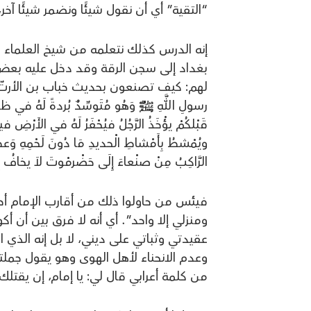
“التقية” أي أن نقول شيئًا ونضمر شيئًا 
إنه الدرس كذلك نتعلمه من شيخ العلماء و
بغداد إلى سجن الرقة وقد دخل عليه بعض 
لهم: كيف تصنعون بحديث خباب بن الأرتّ لما ج
رسولِ اللَّهِ ﷺ وَهُو مُتَوسِّدٌ بُردةً لَهُ في ظلِّ الْك
قَبْلكُمْ يؤْخَذُ الرَّجُلُ فيُحْفَرُ لَهُ في الأَرْضِ 
ويُمْشطُ بِأَمْشاطِ الْحديدِ مَا دُونَ لَحْمِهِ وَعظْمِ
الرَّاكِبُ مِنْ صنْعاءَ إِلَى حَضْرمْوتَ لاَ يخافُ إِلاّ
فيئس من حاولوا ذلك من أقارب الإمام أح
ومنزلي إلا واحد”. أي أنه لا فرق بين أن 
عقيدتي وثباتي على ديني، لا بل إنه الذي
وعدم الانحناء لأهل الهوى وهو يقول جمل
من كلمة أعرابي قال لي: يا إمام، إن يقت