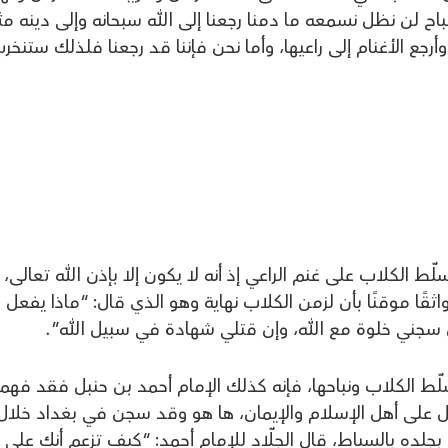
لنباح لن نظل نسمعه ما دمنا رجعنا إلى الله سبحانه وإلى دينه مث
وأرجع الأغنام إلى راعيها، وأما نحن فإننا قد رجعنا فلذلك ستنخ
الكلاب على غنم الراعي إذ أنه لا يكون إلا بإذن الله تعالى، و
واثقًا موقنًا بأن لزمن الكلاب نهاية وهو الذي قال: “ماذا يفعل 
 سجني خلوة مع الله، وإن قتلي شهادة في سبيل الله”.
ّط الكلاب ونباحها، فإنه كذلك الإمام أحمد بن حنبل فقد فهم
ل على أهل الإسلام والإيمان، ها هو وقد سجن في بغداد خلال
د بجلده بالسياط، قال الجلّاد للإمام أحمد: “كيف تزعم أنك على