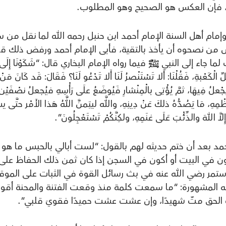
آخر، فإن العكس هو الصحيح وهو المطلوب.
إمام أهل السنة الإمام أحمد ابن حنبل رحمه الله لما نقل من 
من نصحوه أن يأخذ بالتقية، فأبى الإمام أحمد ورفض ذلك قائل
اء إلى النبي ﷺ فيما رواه الإمام البخاري قال: “شَكَوْنَا إِلَى
َعْبةِ، فَقُلْنَا: أَلا تَسْتَنْصرُ لَنَا أَلا تَدْعُو لَنَا؟ فَقَالَ: قَد كَانَ مَنْ
فيجْعلُ فِيهَا، ثمَّ يُؤْتِى بالْمِنْشارِ فَيُوضَعُ علَى رَأْسِهِ فيُجعلُ نصْفَيْن
هِ، مَا يَصُدُّهُ ذلكَ عَنْ دِينِهِ، واللَّه ليتِمنَّ اللَّهُ هَذا الأَمْر حتَّى ي
َ اللهَ والذِّئْبَ عَلَى غنَمِهِ، ولكِنَّكُمْ تَسْتَعْجِلُونَ”.
مد بعد أن ختم حديثه لهم بالقول: “لست أبالي بالحبس ما هو
أكون في البيت أو أكون في السجن إذا كان ثمن ذلك الحفاظ على
 استمر رضي الله عنه في بث رسائل القوة في الثبات على المو
ته المشهورة: “ما سمعت كلمة منذ وقعت الفتنة والمحنة أقو
لك الحق متّ شهيدًا، وإن عشت عشت حميدًا فقويَ قلبي”.