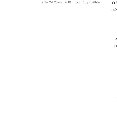
من
مقالات ومقابلات
2026/07/18 2:16PM
سكسك
 من
د
ن