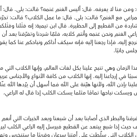
 ومن منا لا يعرفه. قال: أليس الغنم غنمه؟ قالت: بلى. قال: أل
راعي مع الغنم؟ قالت: بلى. قال: ما عمل الكلاب؟ قالت: تحر
ردة من القطيع إلى الحظيرة. قال ابن تيمية: إنه مَثَلنا ومَثَلك
عي الغنم ونحن غنمه وأنتم كلابه، فلمّا شردنا وتفرّقنا بعد أن
جع إليه، فإذا رجعنا إليه فإنه سيكف أذاكم ونباحكم عنا كما يق
س جانبًا.
 الزمان وهي تنبح علينا بكل لغات العالم، وإنها الكلاب التي ما
سببًا في إرجاعنا إليه. إنها الكلاب من كافة الأنواع والأجناس عربي
 بإذن الله، ولأنها هيّنة على الله فما أسهل أن يرّدها الله عنّا
س ويسكت نباحها تمامًا مثلما يسكت الكلب إذا قال له الراعي،
رقنا والبطر الذي أصابنا بعد أن شبعنا وبعد الخيرات التي أنعم ا
خروف حيث إذا شبع يبتعد عن القطيع فيرسل إليه الراعي الكلب لير
ن الكلاب التي سلّطت على أمتنا سرعان وقريبًا ما ستنخرس وتهز