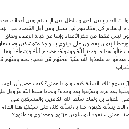
ات الصراع بين الحق والباطل، بين الإسلام وبين أعدائه. هذه
داء الإسلام كل إمكاناتهم في سبيل ومن أجل القضاء على الإس
ون ليس فقط من مكر الأعداء وإنما من خيانة الزعماء ونفاق
ر ورهط الإيمان يعضّون على دينهم بالنواجذ متمسّكين به، شعا
َالُواْ هَٰذَا مَا وَعَدَنَا ٱللَّهُ وَرَسُولُهُۥ وَصَدَقَ ٱللَّهُ وَرَسُولُهُۥ ۚ وَمَا
رِجَالٌ صَدَقُوا مَا عَاهَدُوا اللَّهَ عَلَيْهِ ۖ فَمِنْهُم مَّن قَضَىٰ نَحْبَهُ وَمِنْهُم مَ
ظلّ تسمع تلك الأسئلة كيف ولماذا ومتى؟ كيف حصل أن المسل
ذلّوا بعد عزة، وتفرّقوا بعد وحدة؟ ولماذا سلّط الله عزّ وجل عل
لى الأعزاء، بل ولماذا سلّط الله الكافرين والمشركين على
آخر يسأله كثيرون منا بل نسأله كلنا، متى سيتغيّر هذا الحال،
صنا، ومتى ستعود للمسلمين عزتهم ووحدتهم ودولتهم؟