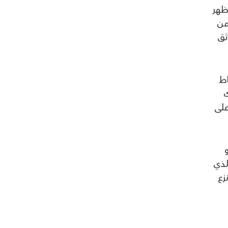
ظهر
من
ثق
اط
ك
على
لذي
زع