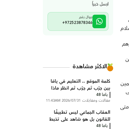
ارسل خبراً
جوال رقم
+972523878346
لام
رهم
ّن
الاكثر مشاهدة
كلمة الموقع .. التعليم في يافا
مين
بين جرّب ثم جرّب ثم انظر ماذا
ى
يافا 48
سيحدث!
مقالات ومقابلات
2026/07/31 11:43AM
 متى
العقاب الجماعي ليس تطبيقًا
للقانون بل هو شاهد على تخبط
يافا 48
المؤسسه الرسمية بقلم : عمر