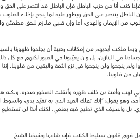
 فإذا كنت أنا من حزب الباطل فإن الباطل قد انتصر على الحق و
إن الباطل ينتصر على الحق ويظهر عليه لما ينجح بإخلاء القلوب 
 القلوب من الإيمان والهدى، أما وإن قلبي ملازم للحق مطمئن وا
 وبما ملكت أيديهم من إمكانات رهيبة أن يجلدوا ظهورنا بالسي
أجسادنا في الزنازين، بل وأن يغيّبونا في القبور لكنهم مع كل ذل
لم ينجحوا ولن ينجحوا في نزع الثقة واليقين من قلوبنا. إننا 
مان من قلوبنا.
 أبي لهب وأمية بن خلف ظهره وأثقلت الصخور صدره، ولكنه هو
أحد، وهو يقول: “إنك تملك القيد الذي به تقيّد يدي، والسوط ا
، بل والسيف الذي تطيح فيه بعنقي، لكنك أبدًا لن تستطيع ن
ل فهم قانون تسليط الكلاب فإنه شاعرنا وشيخنا الشيخ