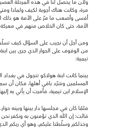
ولأن ما يحصل لنا في هذه المرحلة العص
مرة، وكانت هناك أجوبة لكيف ولماذا ومتى
أقسى وأصعب ما مرّ على الأمة هو ذلك الح
الأمة، حتى كان الخلاص منهم في معركة 
ومن أجل أن نجيب على السؤال كيف تسلّط 
من الوقوف على الحوار الذي جرى بين ابنة ه
تيمية:
بينما كانت ابنة هولاكو تتجول في بغداد ال
المسلمين وشرّد باقي أهلها، فكان أن سم
الإسلام ابن تيمية، فأمرت أن يأتي به إليها 
فلمّا كان في مجلسها دار بينها وبينه حوا
قالت: إن الله الذي تؤمنون به ونكفر نحن ب
وخذلكم وسلّطنا عليكم، وهو أي ربكم الذي