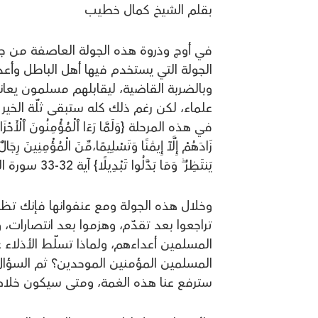
بقلم الشيخ كمال خطيب
في أوج وذروة هذه الجولة العاصفة من جول
الجولة التي يستخدم فيها أهل الباطل وأع
وبالضربة القاضية، ليقابلهم مسلمون يعان
علماء، لكن رغم ذلك كله ستبقى ثلّة الخي
في هذه المرحلة {وَلَمَّا رَءَا ٱلْمُؤْمِنُونَ ٱلْأَحْزَابَ ق
زَادَهُمْ إِلَّآ إِيمَٰنًا وَتَسْلِيمًا،مِّنَ الْمُؤْمِنِينَ 
يَنتَظِرُ ۖ وَمَا بَدَّلُوا تَبْدِيلًا} آية 32-33 سورة الأحزاب.
وخلال هذه الجولة ومع عنفوانها فإنك ت
تراجعوا بعد تقدّم، وهزموا بعد انتصارات، و
المسلمين أعداءهم، ولماذا تسلّط الأذلاء ع
المسلمين المؤمنين الموحدين؟ ثم السؤال ال
سترفع عنا هذه الغمة، ومتى سيكون خلا