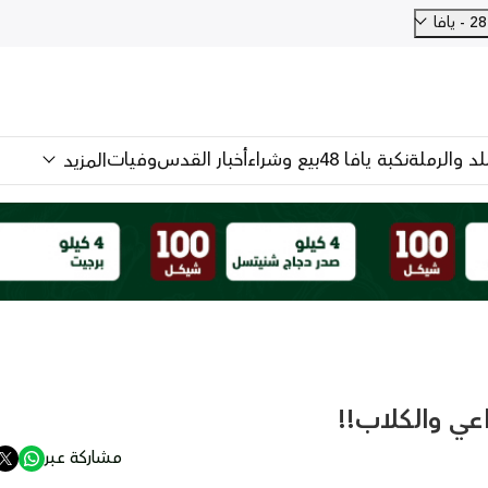
فا
للد والرملة
نكبة يافا 48
بيع وشراء
أخبار القدس
وفيات
المزيد
عي والكلاب!!
مشاركة عبر