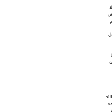
ا
ّش
م
ول
ة
لله
ده