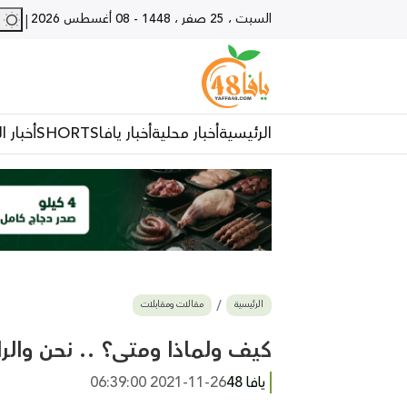
السبت ، 25 صفر ، 1448
-
08 أغسطس 2026
28 - يا
|
الرئيسية
أخبار محلية
أخبار يافا
SHORTS
أخبار ا
الرئيسية
مقالات ومقابلات
كيف ولماذا ومتى؟ .. نحن والرا
يافا 48
2021-11-26 06:39:00