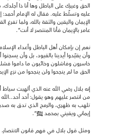
الحق وغيرك على الباطل وها أنا ذا أجلدك،
عليه وتسلّط عليه. فقال له الإمام أحمد: 
الإيمان واليقين والثقة بالله، ولما تفرغ
عامر بالإيمان فأنا المنتصر لا أنت”.
نعم إن بإمكان أهل الباطل وأعداء الإسلام
وأن يقيّدوا أيدينا بالقيود، بل وأن يسجنوا 
خاسرون وفاشلون وخائبون ما داموا فشلوا و
الحق ما لم ينجحوا ولن ينجحوا من نزع الإي
إنه بلال رضي الله عنه الذي ألهبت سياط
من انتصر عليهم وهو يقول: أحد أحد..الله 
تلهب به ظهري، والرمح الذي تدق به صدري
إيماني ويقيني بمحمد ﷺ”.
ومثل قول بلال في فهم قانون الانتصار، ب