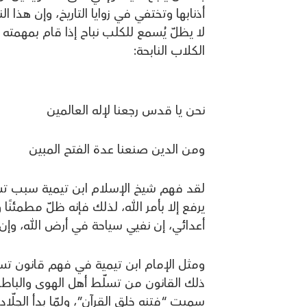
أذنابها وتختفي في زوايا التاريخ، وإن هذا ا
لا يظلّ يُسمع للكلب نباح إذا قام بمهمته 
الكلاب النابحة:
نحن يا قدس رجعنا لإله العالمين
ومن الدين صنعنا عدة الفتح المبين
لقد فهم شيخ الإسلام ابن تيمية سبب تسلّط 
يرفع إلا بأمر الله، لذلك فإنه ظلّ مطمئنًا 
أعدائي، إن نفيي سياحة في أرض الله، وإن
ومثل الإمام ابن تيمية في فهم قانون تسل
ذلك القانون من تسلّط أهل الهوى والباط
سميت “فتنه خلق القرآن”، ولمّا بدأ الجلّا