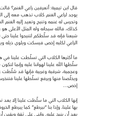
قال ابن تيمية: أتعرفين راعي الغنم؟ قالت:
يوجد لراعي الغنم كلاب تذهب معه إلى الم
وتحرس له غنمه وتنبح وتعيد إليه الغنم الشا
كذلك، فالله سبحانه وله المثل الأعلى هو را
شبعنا فإنه قد سلّطكم لتنبحوا علينا حتى نر
الراعي لكلبه إخص فيسكت ويلوي ذيله ويجل
ما أكثرها الكلاب التي تسلّطت علينا في هذا
سلّطها الله علينا لهواننا عليه وإنما لتكون 
وعجمية، شرقية وغربية فإنها قد سُلّطت علينا
ويخلّصنا منها ويرفع تسلّطها علينا فتنخر
إخص…
إنها الكلاب التي ما سلّطت علينا إلا بعد تف
بها علينا، وإذا بنا “نبرطع” كما يبرطع ال
بعد أن ينبح عليه. وإنني على ثقة ويقين أ