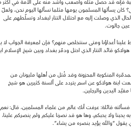
يبة فإنه قد حصل مثله وأصعب وأشد منه على الأمة في أكثر 
؟ كان يسألها المسلمون يومها مثلما نسألها اليوم نحن، ولعلّ
ال الذي وصلت إليه مع احتلال التتار لبغداد وتسلّطهم على
عين جالوت.
علينا أعداؤنا ومتى سنتخلص منهم؟ فإن لمعرفة الجواب لا ب
ولاكو قائد التتار الذي احتل ودمّر بغداد وبين شيخ الإسلام اب
مدمّرة المنكوبة المحزونة وقد قُتل من أهلها مليونان من
عت ابنة هولاكو عن اسم يتردد على ألسنة كثيرين هو شيخ
مقيّد اليدين والرجلين.
ر، فسألته قائلة: عرفت أنك عالم من علماء المسلمين، قال: نعم.
ه يحبنا ولا يحبكم، وها هو قد نصرنا عليكم ولم ينصركم علينا،
 يقول “والله يؤيد بنصره من يشاء”.