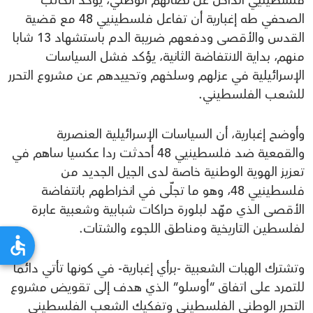
الصحفي طه إغبارية أن تفاعل فلسطينيي 48 مع قضية
القدس والأقصى ودفعهم ضريبة الدم باستشهاد 13 شابا
منهم، بداية الانتفاضة الثانية، يؤكد فشل السياسات
الإسرائيلية في عزلهم وسلخهم وتحييدهم عن مشروع التحرر
للشعب الفلسطيني.
وأوضح إغبارية، أن السياسات الإسرائيلية العنصرية
والقمعية ضد فلسطينيي 48 أحدثت ردا عكسيا ساهم في
تعزيز الهوية الوطنية خاصة لدى الجيل الجديد من
فلسطينيي 48، وهو ما تجلّى في انخراطهم بانتفاضة
الأقصى الذي مهّد لبلورة حراكات شبابية وشعبية عابرة
لفلسطين التاريخية ومناطق اللجوء والشتات.
وتشترك الهبات الشعبية -برأي إغبارية- في كونها تأتي دائما
للتمرد على اتفاق “أوسلو” الذي هدف إلى تقويض مشروع
التحرر الوطني الفلسطيني وتفكيك الشعب الفلسطيني