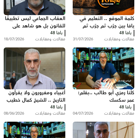
كلمة الموقع .. التعليم في
العقاب الجماعي ليس تطبيقًا
يافا بين جرّب ثم جرّب ثم
للقانون بل هو شاهد على
يافا 48
انظر ماذا سيحدث!
يافا 48
تخبط المؤسسه الرسمية
مقالات ومقابلات
31/07/2026
مقالات ومقابلات
18/07/2026
بقلم : عمر سكسك
كلّنا رمزي أبو طالب ..بقلم:
أغبياء ومغرورون ولا يقرأون
عمر سكسك
التاريخ .. للشيخ كمال خطيب
يافا 48
يافا 48
مقالات ومقابلات
04/07/2026
مقالات ومقابلات
08/06/2026