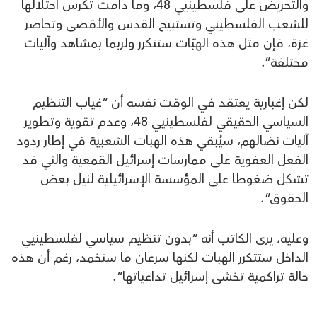
والتحريض على فلسطينيي 48، وما دامت تكرس احتلالها
للشعب الفلسطيني وتستبيح القدس والأقصى وتحاصر
غزة، فإن مثل هذه الهبّات ستتكرر ولربما بمشاهد وآليات
مختلفة”.
لكن إغبارية يعتقد في الوقت نفسه أن “غياب التنظيم
السياسي الحقيقي لفلسطينيي 48، وعدم تقوية وتطوير
آليات نضالهم، سيُبقي هذه الهبات الشعبية في إطار ردود
الفعل العفوية على ممارسات إسرائيل القمعية والتي قد
تشكل ضغوطا على المؤسسة الإسرائيلية لنيل بعض
الحقوق”.
وعليه، يرى الكاتب أنه “بدون تنظيم سياسي لفلسطينيي
الداخل ستتكرر الهبات لكنها سرعان ما ستخمد، رغم أن هذه
حالة تراكمية تخشى إسرائيل تداعياتها”.