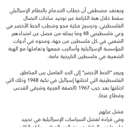
ويعتقد مصطفى أن خطاب الاندماج بالنظام الإسرائيلي
سقط خلال هبة الكرامة عبر توحيد ساحات النضال
الفلسطيني، وترسيخ فكرة محو وشطب الخط الأخضر في
وعي فلسطينيي 48 وما يمثله من فصل عن امتدادهم
الشعبي في كل فلسطين من جهة، ومحوه في أدوات
المؤسسة الإسرائيلية وأساليب قمعها وتعاملها مع الهبة
الشعبية في فلسطين التاريخية عامة.
ويرمز “الخط الأخضر” إلى الحد الفاصل بين المناطق
الفلسطينية التي احتلتها إسرائيل في نكبة 1948 وتلك التي
احتلتها بعد حرب 1967 (الضفة الغربية وشرقي القدس
وقطاع غزة).
فشل عزلهم
وفي قراءة لفشل السياسات الإسرائيلية في تحييد
فلسطينيي الداخل عن نضالهم الوطني، يؤكد الكاتب