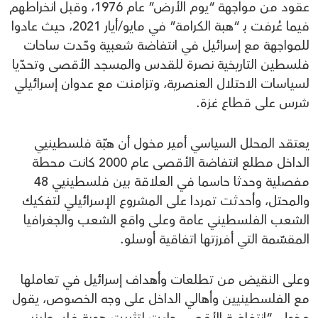
عقود من مواجهة “يوم الأرض” عام 1976، وقبل انخراطهم
فيما عُرفت بـ “هبة الكرامة” في مايو/أيار 2021، حيث عادوا
للمواجهة مع إسرائيل في انتفاضة شعبية وحّدت ساحات
فلسطين التاريخية نصرة للقدس والمسجد الأقصى وتحدّيا
لسياسات الاحتلال العنصرية، وتزامنت مع عدوان إسرائيلي
شرس على قطاع غزة.
يعتقد المحلل السياسي أمير مخول أن هبّة فلسطينيي
الداخل مطلع انتفاضة الأقصى عام 2000 كانت محطة
مفصلية وحدثا حاسما في العلاقة بين فلسطينيي 48
والمحتل، وأحدثت تمردا على المشروع الإسرائيلي لتفكيك
الشعب الفلسطيني عامة وعلى واقع الشعب والجغرافيا
المقسّمة التي أفرزتها اتفاقية أوسلو.
وعلى النقيض من تطلعات وأهداف إسرائيل في تعاملها
مع الفلسطينيين وأهالي الداخل على وجه الخصوص، يقول
مخول “انتفاضة الأقصى جاءت لتثبيت هوية فلسطينيي