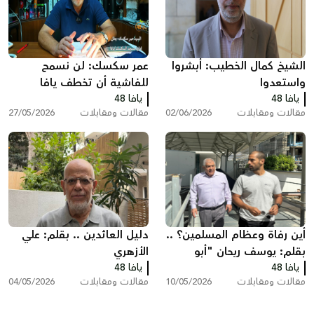
الشيخ كمال الخطيب: أبشروا
عمر سكسك: لن نسمح
واستعدوا
للفاشية أن تخطف يافا
يافا 48
يافا 48
وأحلام أولادنا
مقالات ومقابلات
02/06/2026
مقالات ومقابلات
27/05/2026
أين رفاة وعظام المسلمين؟ ..
دليل العائدين .. بقلم: علي
بقلم: يوسف ريحان "أبو
الأزهري
يافا 48
حسام"
يافا 48
مقالات ومقابلات
10/05/2026
مقالات ومقابلات
04/05/2026