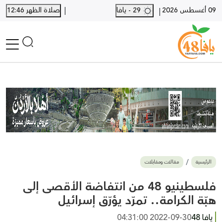
|
09 أغسطس 2026
29 - يافا
صلاة الظهر 12:46
|
الرئيسية
أخبار محلية
أخبار يافا
SHORTS
أخبار اللد والرملة
نكبة يافا 48
بيع وشراء
الرئيسية
مقالات ومقابلات
أخبار القدس
وفيات
فلسطينيو 48 من انتفاضة الأقصى إلى
المزيد
هبّة الكرامة.. تمرّد يؤرّق إسرائيل
ارسل خبر
يافا 48
2022-09-30 04:31:00