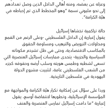
وعزله عن بعضه، ومنه أهالي الداخل الذين وصل تعدادهم
إلى نحو مليوني نسمة “وهو المخطط الذي تم إحباطه في
هبّة الكرامة”.
حالة تراكمية تخشاها إسرائيل
يقول إغبارية إن الداخل الفلسطيني -وعلى الرغم من القمع
ومحاولات الترويض والترهيب ومساومة الحقوق
بالمكاسب الاقتصادية، وحتى في ظل تشرذم مكوناته
السياسية والحزبية- يتحدى ممارسات إسرائيل العنصرية التي
تسعى لشطبه وطمس هويته وسلب أرضه وحقوقه كجزء
من الشعب الفلسطيني عامة، لتثبيت مشروع الدولة
اليهودية في فلسطين التاريخية.
وردا على سؤال عن إمكانية تكرار هبّة الكرامة والمواجهة مع
المؤسسة الإسرائيلية، وتطورها لانتفاضة أوسع، يقول
إغبارية “ما دامت إسرائيل تمارس العنصرية والعنف