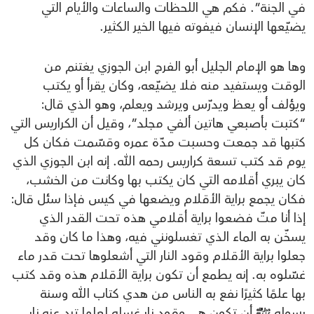
في الجنة”. فكم هي اللحظات والساعات والأيام التي
يضيّعها الإنسان فيفوته فيها الخير الكثير.
وها هو الإمام الجليل أبو الفرج ابن الجوزي يغتنم من
الوقت ويستفيد منه فلا يضيّعه، وكان يقرأ أو يكتب
ويؤلف أو يعظ ويدرّس ويرشد ويعلم، وهو الذي قال:
“كتبت بأصبعي هاتين ألفي مجلد”، وقيل أن الكراريس التي
كتبها قد جمعت وحسبت مدّة عمره وقسّمت فكان كل
يوم قد كتب تسعة كراريس رحمه الله. إنه ابن الجوزي الذي
كان يبري أقلامه التي كان يكتب بها وكانت من الخشب،
فكان يجمع براية الأقلام ويضعها في كيس فإذا سئل قال:
إذا أنا متّ فضعوا براية أقلامي هذه تحت القدر الذي
يسخّن به الماء الذي تغسلونني فيه، وهذا ما كان وقد
جعلوا براية الأقلام وقود النار التي أشعلوها تحت قدر ماء
غسّلوه به. إنه يطمع أن تكون براية الأقلام هذه وقد كتب
بها علمًا كثيرًا نفع به الناس من هدي كتاب الله وسنة
رسوله ﷺ أن تكون هي وقود نار غسله لعلها ترد عنه نار