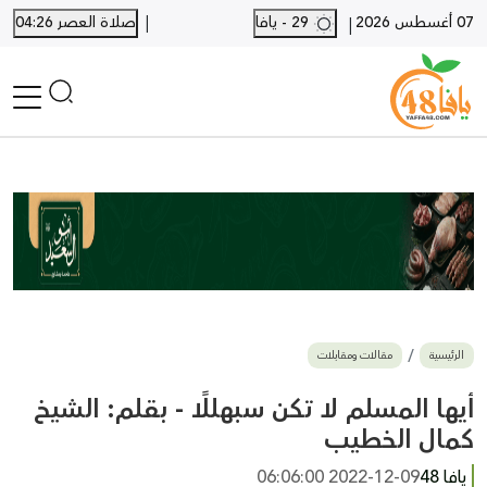
|
07 أغسطس 2026
29 - يافا
صلاة العصر 04:26
|
الرئيسية
أخبار محلية
أخبار يافا
SHORTS
أخبار اللد والرملة
نكبة يافا 48
بيع وشراء
الرئيسية
مقالات ومقابلات
أخبار القدس
وفيات
أيها المسلم لا تكن سبهللًا - بقلم: الشيخ
المزيد
كمال الخطيب
ارسل خبر
يافا 48
2022-12-09 06:06:00