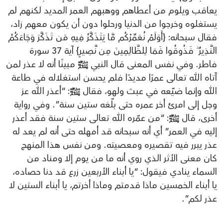
يعاقب ويلوم من أعطاهم ووهبهم العمر المديد لكنهم لم
يستغلوه وخرجوا من الدنيا ورحلوا دون أن يكون معهم زاد،
فقال سبحانه: {أَوَلَمْ نُعَمِّرْكُم مَّا يَتَذَكَّرُ فِيهِ مَن تَذَكَّرَ وَجَاءَكُمُ
النَّذِيرُ ۖ فَذُوقُوا فَمَا لِلظَّالِمِينَ مِن نَّصِيرٍ} آية 37 سورة
فاطر. وفي نفس المعنى قال النبي ﷺ مبينًا أنه لا عذر لمن
آتاه الله تعالى عمرًا مديدًا فلم يحسن استغلاله في طاعة
الله وإنما ضيّعه في عبث ولهو، فقال ﷺ: “أعذر الله عز
وجل إلى امرئ أخر عمره حتى بلّغه ستين سنة”. وفي رواية
أخرى، قال ﷺ: “من عمّره الله تعالى ستين سنة فقد أعذر
إليه في العمر” أي أنه سبحانه قد أمهله حتى أنه لم يعد له
عذر يبرر فيه تقصيره ومعصيته. ومن نفس هذا المنهج
كان معنى الأثر الذي روي أنه ما من يوم إلا ومناد من
السماء ينادي فيقول: “يا أبناء الأربعين زرع قد دنا حصاده،
يا أبناء الخمسين ماذا قدمتم وماذا أخرتم، يا أبناء الستين لا
عذر لكم”.