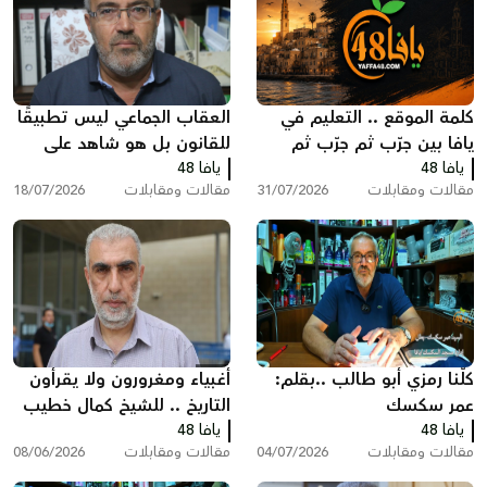
كلمة الموقع .. التعليم في
العقاب الجماعي ليس تطبيقًا
يافا بين جرّب ثم جرّب ثم
للقانون بل هو شاهد على
يافا 48
انظر ماذا سيحدث!
يافا 48
تخبط المؤسسه الرسمية
مقالات ومقابلات
31/07/2026
مقالات ومقابلات
18/07/2026
بقلم : عمر سكسك
كلّنا رمزي أبو طالب ..بقلم:
أغبياء ومغرورون ولا يقرأون
عمر سكسك
التاريخ .. للشيخ كمال خطيب
يافا 48
يافا 48
مقالات ومقابلات
04/07/2026
مقالات ومقابلات
08/06/2026