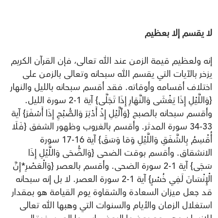
لا يقسم إلا بعظيم
إنه ولعظيم قيمة الزمن عند الله تعالى، فإن القرآن الكريم
يزخر بالآيات التي يقسم الله سبحانه وتعالى بالزمن على
اختلاف أقسامه وأوقاته. فقد أقسم سبحانه بالليل والنهار
{وَاللَّيْلِ إِذَا يَغْشَى وَالنَّهَارِ إِذَا تَجَلَّى} آية 1-2 سورة الليل.
وأقسم سبحانه بالصبح {وَٱلَّيْلِ إِذْ أَدْبَرَ وَالصُّبْحِ إِذَا أَسْفَرَ} آية
33-34 سورة المدثر. وأقسم بالغروب وظهور الشفق {فَلَا
أُقْسِمُ بِالشَّفَقِ وَاللَّيْلِ وَمَا وَسَقَ} آية 16-17 سورة
الانشقاق. وأقسم بوقت الضحى {وَالضُّحَى وَاللَّيْلِ إِذَا
سَجَى} آية 1-2 سورة الضحى. وأقسم بالعصر {وَالْعَصْرِ*إِنَّ
الْإِنْسَانَ لَفِي خُسْرٍ} آية 1-2 سورة العصر. لا بل إنه سبحانه
قد جعل ميزان السعادة والشقاوة يوم القيامة هو بمقدار
استغلال الزمان والأيام والسنوات التي وهبها الله تعالى