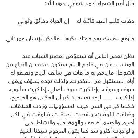
قال أمير الشعراء أحمد شوقي رحمه الله:
دقات قلب المرء قائلة له إن الحياة دقائق وثواني
فارفع لنفسك بعد موتك ذكرها فالذكر للإنسان عمر ثاني
يظن بعض الناس أنه سيعوّض تقصير الشباب عند
المشيب، وأن في قادم الأيام سيكون عنده من الفراغ من
الشواغل ما يرمم به ما فات في سالف الأيام وتصفو له
أيام المستقبل من المكدرات، ولذلك تجده يسوّف ويقول
سوف وسوف، وإذا كبرت سوف أصلي، إذا كبرت سأتوب،
إذا كبرت……. ليجد نفسه إذا كبر أن العكس هو الصحيح،
فكلما كبر في السن كبرت المسؤوليات وزادت العلاقات،
وضاقت الأوقات، ونقصت الطاقات، فالوقت في الكبر
أضيق والجسم أضعف والهمة أقل، والنشاط أدنى
والواجبات أكثر وأشد كما يقول المرحوم شيخنا الشيخ