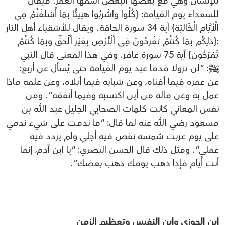
للإنسان وهي مع بعضها البعض اسمها العمر. فيقال
للسعداء يوم القيامة: {كُلُوا وَاشْرَبُوا هَنِيئًا بِمَا أَسْلَفْتُمْ فِي
الْأَيَّامِ الْخَالِيَةِ} آية 34 سورة الحاقة. ويقال للأشقياء أهل النار
:{ذَٰلِكُم بِمَا كُنتُمْ تَفْرَحُونَ فِى ٱلْأَرْضِ بِغَيْرِ ٱلْحَقِّ وَبِمَا كُنتُمْ
تَمْرَحُونَ} آية 75 سورة غافر. وفي هذا المعنى قال النبي
ﷺ: “لن تزولا قدما عبد يوم القيامة حتى يُسأل عن أربع:
عن عمره فيما أفناه، وعن شبابه فيما أبلاه، وعن علمه ماذا
عمل به وعن ماله من أين اكتسبه وفيما أنفقه”. ومن
نفس المعاني كانت كلمات الصحابي الجليل عبد الله بن
مسعود رضي الله عنه لما قال: “ما ندمت على شيء ندمي
على يوم غربت شمسه نقص فيه أجلي ولم يزدد فيه
عملي”. ومثل ذلك قال الحسن البصري: “يا ابن آدم، إنما
أنت أيام فإذا ذهب يومك ذهب بعضك”.
ابن الجوزي وابن النفيس وتعظيم الزمن