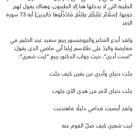
الطيبة التي لا يدخلها هنا إلا الطيبون، وهناك يقول لهم
خزنتها: {سَلَامٌ عَلَيْكُمْ طِبْتُمْ فَادْخُلُوهَا خَالِدِينَ} آية 73 سورة
الزمر
ولقد أبدع الشاعر والبروفيسور ربيع سعيد عبد الحليم في
معارضة والردّ على طلاسم إيليا أبي ماضي الذي يقول:
“لست أدري”، حيث جواب الدكتور ربيع “ليت شعري”:
جئت دنياي وأدري عن يقين كيف جئت
جئت دنياي لأمر من هدي الآي جلوت
ولقد أبصرت قدامي دليلًا فاهتديت
ليت شعري كيف ضلّ القوم عنه