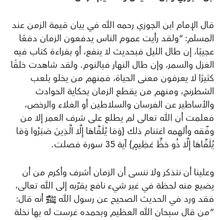
قال الإمام ابن الجوزي رحمه الله في بيان قيمة الزمن عند
المسلم: “ولقد رأيت عموم الناس يدفعون الزمان دفعًا
عجيبًا، إن طال الليل فبحديث لا ينفع، أو بقراءة كتاب فيه
الغزل والسمر، وإن طال النهار فبالنوم. ولقد شاهدت خلقًا
كثيرًا لا يعرفون معنى الحياة، فمنهم من يخلو بلعب
الشطرنج، ومنهم من يقطع الزمان بحكاية الحوادث
والأساطير عن الفرسان والسلاطين أو الغلاء والرخص،
فعلمت أن الله تعالى لم يطلع على شرف العمر إلا من
وفّقه وألهمه اغتنام ذلك {وَمَا يُلَقَّاهَا إِلَّا الَّذِينَ صَبَرُوا وَمَا
يُلَقَّاهَا إِلَّا ذُو حَظٍّ عَظِيمٍ} آية 35 سورة فصلت.
وعلينا أن نتذكر ولا ننسى أن الزمان أشرف وأكرم من أن
يضيع منه لحظة في غير شيء نافع يقرّبه إلى الله تعالى،
فقد ورد في الحديث الصحيح عن رسول الله ﷺ أنه قال:
“من قال سبحان الله العظيم وبحمده غرست له بها نخلة