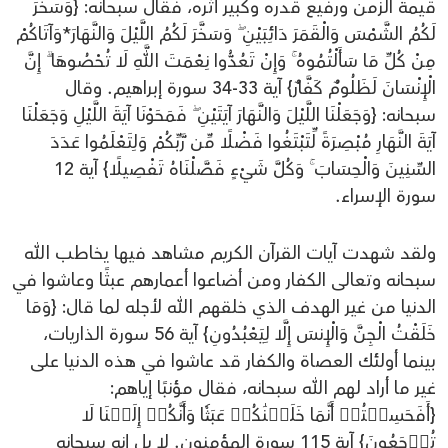
قيمة الزمن ورفيع قدره وكبير أثره، فقال سبحانه: {وَسَخَّرَ
لَكُمُ الشَّمْسَ وَالْقَمَرَ دَائِبَيْنِ ۖ وَسَخَّرَ لَكُمُ اللَّيْلَ وَالنَّهَارَ*وَآتَاكُمْ
مِنْ كُلِّ مَا سَأَلْتُمُوهُ ۚ وَإِنْ تَعُدُّوا نِعْمَتَ اللَّهِ لَا تُحْصُوهَا ۗ إِنَّ
الْإِنْسَانَ لَظَلُومٌ كَفَّارٌ} آية 33-34 سورة إبراهيم. وقال
سبحانه: {وَجَعَلْنَا اللَّيْلَ وَالنَّهَارَ آيَتَيْنِ ۖ فَمَحَوْنَا آيَةَ اللَّيْلِ وَجَعَلْنَا
آيَةَ النَّهَارِ مُبْصِرَةً لِّتَبْتَغُوا فَضْلًا مِّن رَّبِّكُمْ وَلِتَعْلَمُوا عَدَدَ
السِّنِينَ وَالْحِسَابَ ۚ وَكُلَّ شَيْءٍ فَصَّلْنَاهُ تَفْصِيلًا} آية 12
سورة الإسراء.
ولقد شهدت آيات القرآن الكريم مشاهد فيها يخاطب الله
سبحانه وتعالى الكفار ومن أضاعوا أعمارهم عبثًا وعاشوا في
الدنيا من غير الهدف الذي خلقهم الله لأجله لما قال: {وَمَا
خَلَقْتُ الْجِنَّ وَالْإِنسَ إِلَّا لِيَعْبُدُونِ} آية 56 سورة الذاريات،
بينما أولئك العصاة والكفار قد عاشوا في هذه الدنيا على
غير ما أراد لهم الله سبحانه، فقال مؤنبًا إياهم:
{أَفَحَسِبۡتُمۡ أَنَّمَا خَلَقۡنَٰكُمۡ عَبَثٗا وَأَنَّكُمۡ إِلَيۡنَا لَا
تُرۡجَعُونَ} آية 115 سورة المؤمنون. لا بل إنه سبحانه