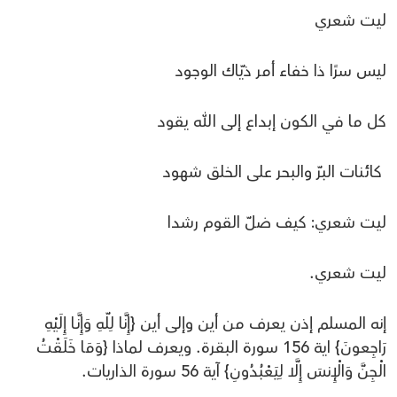
ليت شعري
ليس سرًا ذا خفاء أمر ذيّاك الوجود
كل ما في الكون إبداع إلى الله يقود
كائنات البرّ والبحر على الخلق شهود
ليت شعري: كيف ضلّ القوم رشدا
ليت شعري.
إنه المسلم إذن يعرف من أين وإلى أين {إِنَّا لِلّهِ وَإِنَّـا إِلَيْهِ
رَاجِعونَ} اية 156 سورة البقرة. ويعرف لماذا {وَمَا خَلَقْتُ
الْجِنَّ وَالْإِنسَ إِلَّا لِيَعْبُدُونِ} آية 56 سورة الذاريات.