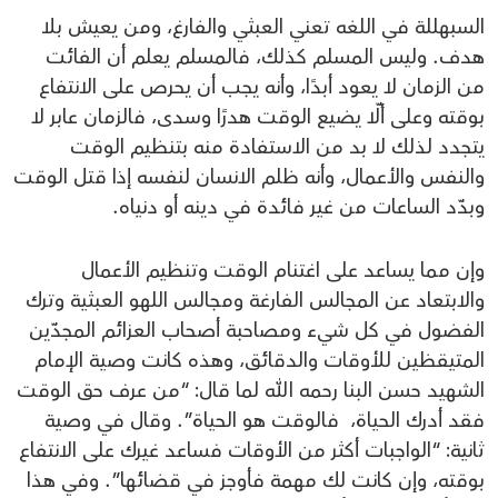
السبهللة في اللغه تعني العبثي والفارغ، ومن يعيش بلا
هدف. وليس المسلم كذلك، فالمسلم يعلم أن الفائت
من الزمان لا يعود أبدًا، وأنه يجب أن يحرص على الانتفاع
بوقته وعلى ألّا يضيع الوقت هدرًا وسدى، فالزمان عابر لا
يتجدد لذلك لا بد من الاستفادة منه بتنظيم الوقت
والنفس والأعمال، وأنه ظلم الانسان لنفسه إذا قتل الوقت
وبدّد الساعات من غير فائدة في دينه أو دنياه.
وإن مما يساعد على اغتنام الوقت وتنظيم الأعمال
والابتعاد عن المجالس الفارغة ومجالس اللهو العبثية وترك
الفضول في كل شيء ومصاحبة أصحاب العزائم المجدّين
المتيقظين للأوقات والدقائق، وهذه كانت وصية الإمام
الشهيد حسن البنا رحمه الله لما قال: “من عرف حق الوقت
فقد أدرك الحياة، فالوقت هو الحياة”. وقال في وصية
ثانية: “الواجبات أكثر من الأوقات فساعد غيرك على الانتفاع
بوقته، وإن كانت لك مهمة فأوجز في قضائها”. وفي هذا