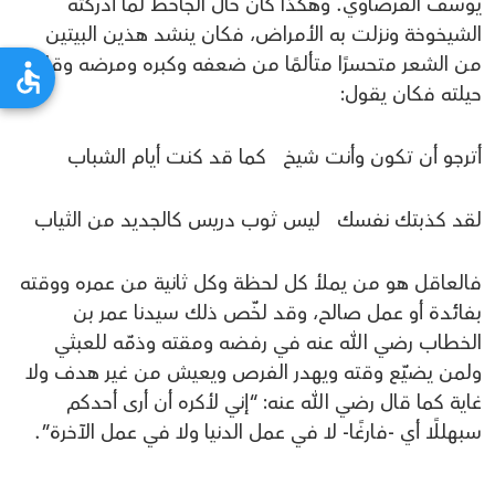
يوسف القرضاوي. وهكذا كان حال الجاحظ لما أدركته
الشيخوخة ونزلت به الأمراض، فكان ينشد هذين البيتين
من الشعر متحسرًا متألمًا من ضعفه وكبره ومرضه وقلة
حيلته فكان يقول:
أترجو أن تكون وأنت شيخ كما قد كنت أيام الشباب
لقد كذبتك نفسك ليس ثوب دريس كالجديد من الثياب
فالعاقل هو من يملأ كل لحظة وكل ثانية من عمره ووقته
بفائدة أو عمل صالح، وقد لخّص ذلك سيدنا عمر بن
الخطاب رضي الله عنه في رفضه ومقته وذمّه للعبثي
ولمن يضيّع وقته ويهدر الفرص ويعيش من غير هدف ولا
غاية كما قال رضي الله عنه: “إني لأكره أن أرى أحدكم
سبهللًا أي -فارغًا- لا في عمل الدنيا ولا في عمل الآخرة”.