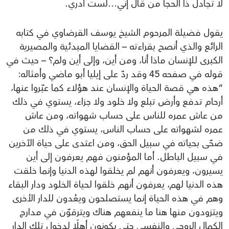
لا تجادل ذا الحجا من قال إني…لست أدري.
يقول فضيلة المرحوم الشيخ يوسف القرضاوي في كتابه
الرائع والذي أنصح بقراءته – القضايا المبدئية والمصيرية
الكبرى للإنسان ماذا أنا، ومن أين، وإلى أين ولم؟ – حيث في
قوله في صفحه 45 وقد ردّ على إيليا أبو ماضي وأمثاله:
“هذه هي قصة الحياة والإنسان عند هؤلاء كما عبّروا عنها،
أرحام تدفع وأرض تبلع ولا خلود ولا جزاء، يستوي في ذلك
من عاش عمره للناس على حساب شهواته، ومن عاش
عمره لشهواته على حساب الناس، يستوي في ذلك من
ضحّى بحياته في سبيل الحق، ومن اعتدى على حياة الآخرين
في سبيل الباطل. أما المؤمنون فهم يعرفون إلى أين
يسيرون، ويعرفون أنهم لم يخلقوا لهذه الدنيا وإنما خلقت
هذه الدنيا لهم، يعرفون أنهم خلقوا لحياة الخلود ودار البقاء
وهم في هذه الحياة إنما يستصلحون ويعُدون للدار الأخرى
ويتزودون منها هنا ما ينفعهم هناك ويترقوّن في مدارج
الكمال الروحي والنفسي حتى يكونون أهلًا لدخول تلك الدار