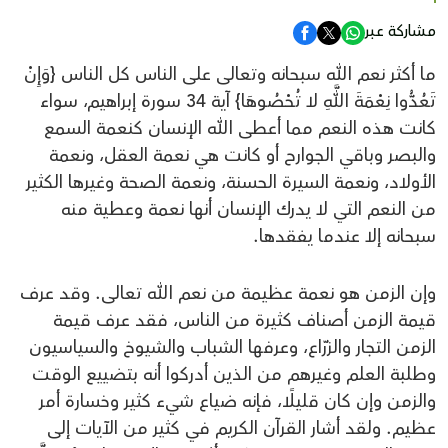
مشاركة عبر
ما أكثر نعم الله سبحانه وتعالى على الناس كل الناس {وَإِنْ
تَعُدُّوا نِعْمَةَ اللَّهِ لا تُحْصُوهَا} آية 34 سورة إبراهيم، سواء
كانت هذه النعم مما أعطى الله الإنسان كنعمة السمع
والبصر وباقي الجوارح أو كانت هي نعمة العقل، ونعمة
الأولاد، ونعمة السيرة الحسنة، ونعمة الصحة وغيرها الكثير
من النعم التي لا يدرك الإنسان أنها نعمة وعطية منه
سبحانه إلا عندما يفقدها.
وإن الزمن هو نعمة عظيمة من نعم الله تعالى. وقد عرف
قيمة الزمن أصناف كثيرة من الناس، فقد عرف قيمة
الزمن التجار والزرّاع، وعرفها الشباب والشيوخ والسياسيون
وطلبة العلم وغيرهم من الذين أدركوا أنه بتضييع الوقت
والزمن وإن كان قليلًا، فإنه ضياع شيء كثير وخسارة أمر
عظيم. ولقد أشار القرآن الكريم في كثير من الآيات إلى