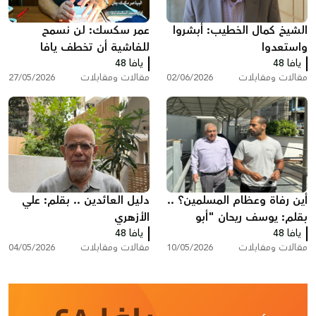
الشيخ كمال الخطيب: أبشروا
عمر سكسك: لن نسمح
واستعدوا
للفاشية أن تخطف يافا
يافا 48
يافا 48
وأحلام أولادنا
مقالات ومقابلات
02/06/2026
مقالات ومقابلات
27/05/2026
أين رفاة وعظام المسلمين؟ ..
دليل العائدين .. بقلم: علي
بقلم: يوسف ريحان "أبو
الأزهري
يافا 48
حسام"
يافا 48
مقالات ومقابلات
10/05/2026
مقالات ومقابلات
04/05/2026