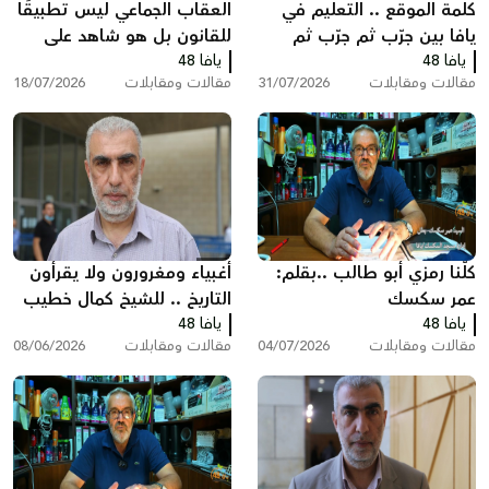
كلمة الموقع .. التعليم في
العقاب الجماعي ليس تطبيقًا
يافا بين جرّب ثم جرّب ثم
للقانون بل هو شاهد على
يافا 48
انظر ماذا سيحدث!
يافا 48
تخبط المؤسسه الرسمية
مقالات ومقابلات
31/07/2026
مقالات ومقابلات
18/07/2026
بقلم : عمر سكسك
كلّنا رمزي أبو طالب ..بقلم:
أغبياء ومغرورون ولا يقرأون
عمر سكسك
التاريخ .. للشيخ كمال خطيب
يافا 48
يافا 48
مقالات ومقابلات
04/07/2026
مقالات ومقابلات
08/06/2026