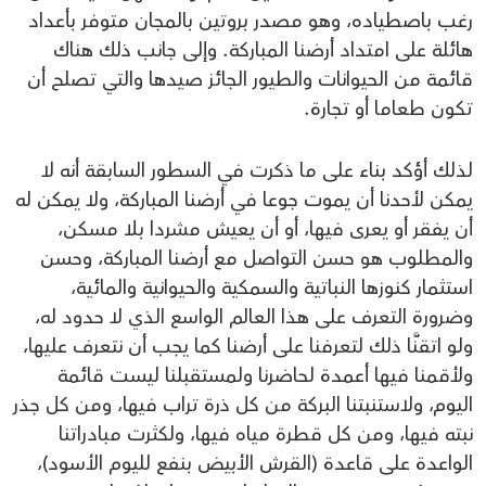
رغب باصطياده، وهو مصدر بروتين بالمجان متوفر بأعداد
هائلة على امتداد أرضنا المباركة. وإلى جانب ذلك هناك
قائمة من الحيوانات والطيور الجائز صيدها والتي تصلح أن
تكون طعاما أو تجارة.
لذلك أؤكد بناء على ما ذكرت في السطور السابقة أنه لا
يمكن لأحدنا أن يموت جوعا في أرضنا المباركة، ولا يمكن له
أن يفقر أو يعرى فيها، أو أن يعيش مشردا بلا مسكن،
والمطلوب هو حسن التواصل مع أرضنا المباركة، وحسن
استثمار كنوزها النباتية والسمكية والحيوانية والمائية،
وضرورة التعرف على هذا العالم الواسع الذي لا حدود له،
ولو اتقنَّا ذلك لتعرفنا على أرضنا كما يجب أن نتعرف عليها،
ولأقمنا فيها أعمدة لحاضرنا ولمستقبلنا ليست قائمة
اليوم، ولاستنبتنا البركة من كل ذرة تراب فيها، ومن كل جذر
نبته فيها، ومن كل قطرة مياه فيها، ولكثرت مبادراتنا
الواعدة على قاعدة (القرش الأبيض بنفع لليوم الأسود)،