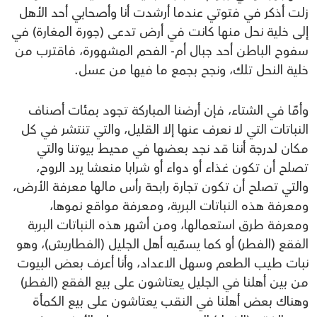
زلت أذكر في فتوتي عندما أرشدت أنا وأصحابي أحد الأهل
إلى خلية نحل منها كانت في أرض تدعى (جورة المغارة) في
سفوح الباطن أحد جبال أم- الفحم المشهورة، فاقترب من
خلية النحل تلك، ونجح بجمع ما فيها من عسل.
وأمّا في الشتاء، فإن أرضنا المباركة تجود بمئات أصناف
النباتات التي لا نعرف عنها إلا القليل، والتي تنتشر في كل
مكان لدرجة أننا قد نجد بعضها في محيط بيوتنا والتي
تصلح أن تكون غذاء أو دواء أو شرابا منعشا يرد الروح،
والتي تصلح أن تكون تجارة رابحة رأس مالها معرفة الأرض،
ومعرفة هذه النباتات البرية، ومعرفة مواقع نموها،
ومعرفة طرق استعمالها، ومن أشهر هذه النباتات البرية
الفقع (الفطر) أو كما يسمّيه أهل الجليل (الفطاريش)، وهو
نبات طيب الطعم وسهل الاعداد، وأنا أعرف بعض البيوت
من بين أهلنا في الجليل يعتاشون على بيع الفقع (الفطر)
وهناك بعض أهلنا في النقب يعتاشون على بيع الكمأة