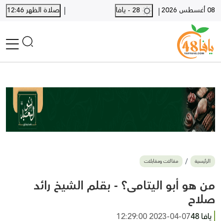
|
08 أغسطس 2026
28 - يافا
صلاة الظهر 12:46
|
الرئيسية
أخبار محلية
أخبار يافا
SHORTS
أخبار اللد والرملة
نكبة يافا 48
بيع وشراء
الرئيسية
مقالات ومقابلات
أخبار القدس
وفيات
من هو أبو اليتامى؟ - بقلم الشيخ رائد
المزيد
صلاح
ارسل خبر
يافا 48
2023-04-07 12:29:00