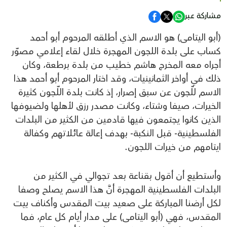
مشاركة عبر
(أبو اليتامى) هو الاسم الذي أطلقه المرحوم أبو أحمد
كساب على بلدة اللجون المهجرة خلال لقاء إعلامي مصوّر
أجراه معه المخرج هاشم خطيب من بلدة برطعة، وكان
ذلك في أواخر الثمانينيات، وقد اختار المرحوم أبو أحمد هذا
الاسم للّجون عن سبق إصرار، إذ كانت بلدة اللّجون كثيرة
الخيرات، صيفا وشتاء، وكانت مصدر رزق لأهلها ولضيوفها
الذين كانوا يجتمعون فيها قادمين من الكثير من البلدات
الفلسطينية- قبل النكبة- بهدف إعالة عائلاتهم وكفالة
ايتامهم من خيرات اللجون.
وأستطيع أن أقول بقناعة بعد تجوالي في الكثير من
البلدات الفلسطينية المهجرة أنَّ هذا الاسم يصلح وصفا
لكل أرضنا المباركة على صعيد بيت المقدس وأكناف بيت
المقدس، فهي (أبو اليتامى) على مدار أيام كل عام، فما