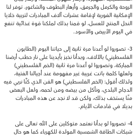
الروحة والكرمل والجرمق، وأزهار البطوف والشاغور، توفر لنا
الإمكانية الفورية لإقامة عشرات آلاف المبادرات لتربية خلايا
النحل المنتج للعسل، لو قمنا بذلك لملكنا قوة غذائية تنفع
في اليوم الأبيض والأسود.
3- تصوروا لو أعدنا مرة ثانية إلى حياتنا اليوم (الطابون
الفلسطيني) بالآلاف، وبدأنا نخبز بأيدينا على نار حطب أرضنا
المباركة، وتصوروا لو أعدنا مرة ثانية (الخم الفلسطيني)
ولعلها كلمة باتت غريبة غير مفهومة عند أجيالنا الفتية،
ولذلك أقول: (الخم الفلسطيني) هو القن الذي كنَّا نربي فيه
الدجاج البلدي، ونأكل من بيضه ومن لحمه، ولعل البعض
منّا يستخف بذلك، ولكن قد لا نجد عن هذه المبادرات
بديلا في قادمات الأيام.
4- تصوروا لو بدأنا نعتمد متوكلين على الله تعالى على
شبكات الطاقة الشمسية المولدة للكهرباء كما هو حال