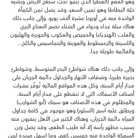
وهو الفقع (الفطر) الذي ينمو تحت سطح الأرض ويشبه
حبّة البطاطا وهو ثمين السعر، وقد يصل ثمن الكمأة
الواحدة منه في أوروبا عشرة آلاف يورو، وإلى جانب ذلك
هناك سلة غذاء ودواء في الشتاء تضم النعناع البري
والعلت (الهندباء) والحميض والعكوب والحويرة والهليون
واللسينة والزعمطوط والعوينة والحماصيص والكلخ..
والقائمة طويلة جدا.
وإلى جانب ذلك هناك شواطئ البحر المتوسط، وشواطئ
بحيرة طبريا، وضفاف الأنهار والجداول دائمة الجريان على
مدار أيام السنة، وكل هذه المواقع المائية تُوفّر عشرات
أصناف الأسماك، التي لا تنقطع على مدار أيام السنة.
والمظلوم في هذه الأصناف هو سمك (أبو الشوارب)
ويطلق عليه اسم (السلور) وهو موجود في كافة جداول
المياه دائمة الجريان، وهناك الكثير من الأهل ينفرون منه
بسبب مظهر رأسه إلا أنه طيب الطعم، وقد يصل وزن
السمكة الواحدة منه خمسين كغم، وما اسهل صيده لمن