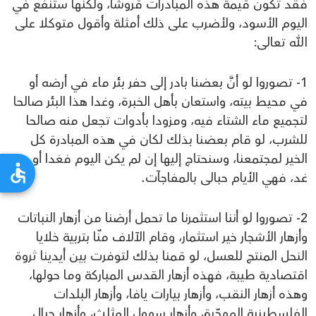
فقد تكون قيمة هذه المبادرات قروشا، ولكنها ستنفع في
اليوم الأسود، ولأضرب على ذلك أمثلة وأقول متوكلا على
الله تعالى:
1- تصوروا لو أنَّ بعضنا بادر إلى حفر بئر ماء في أرضه أو
في محيط بيته، واستعان بأهل الخبرة، وغدا هذا البئر صالحا
لتجميع ماء الشتاء فيه، ومزودا بأدوات تجعل منه صالحا
للشرب، لو قام بعضنا بذلك لكان في هذه المبادرة كل
الخير لمجتمعنا، وسنحتاج إليها إن لم يكن اليوم فغدا أو بعد
غد، فهي الأيام حبالى بالمفاجآت.
2- تصوروا لو أننا استثمرنا ما تحمل أرضنا من أزهار النباتات
وأزهار الأشجار خير استثمار، وقام الآلاف منّا بتربية خلايا
النحل المنتج للعسل، لو قمنا بذلك لتوفرت بين أيدينا ثروة
اقتصادية طيبة، فهذه أزهار القدس المباركة وما حولها،
وهذه أزهار النقب، وأزهار بيارات يافا، وأزهار البلدات
الفلسطينية المهجّرة، وأزهار سهول المثلث، وأزهار جبال