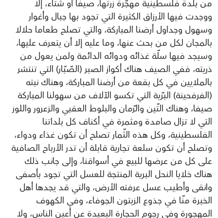
من بلدة فلسطينية مهجّرة زرتها، صيفا أو شتاء، إلا
ووجدت فيها الأرزاق الكثيرة التي تجود بها جبال وأغوار
وسهول وجداول أرضنا المباركة، والتي تصلح طعاما حلالا
بالمجان لكل من بحث عنها، وما عليه إلا أن يتعرف عليها،
وسيجد فيها سلّة غذائه ودوائه الدائمة ولمن يعول من
ذريته، ففي الصيف هناك أكواز الصبر (الصّبّار) التي تنتشر
بالملايين في كل بقعة من أرضنا المباركة، وهناك نبته
(الفرفحينة) البرّية التي تكسو الآلاف من سهولنا المباركة
صيفا، وهناك التّين والرّمان والبلوط العقبي والزعرور واللوز
التي لا تزال صامدة ومثمرة في أكناف كل بلداتنا
الفلسطينية، وكل هذه الثّمار تصلح أن تكون غذاء ودواء،
وتصلح أن تكون سلعة تجارية قابلة أن تدر الأرباح الصافية
على كل من عرضها للبيع في أسواقنا، وإلى جانب ذلك
هناك خلايا النحل البرية المنتجة للعسل التي تجود بأصفى
وانقى وأطيب عسل عرفته الأرض، والتي قد يجدها أهل
الخبرة منّا في جذوع الزيتون الجوفاء، وفي الكهوف
المهجورة وفي رجوم الحجارة البعيدة عن أعين الناس، ولا