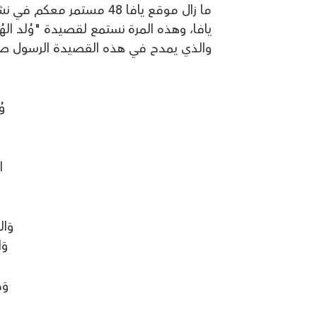
ما زال موقع يافا 48 مست
يافا، وهذه المرة نستمع لقصيدة "وُلد اله
والذي يمدح في هذه القصيدة الرسول صلى
وُ
ا
وَال
وَ
وَح