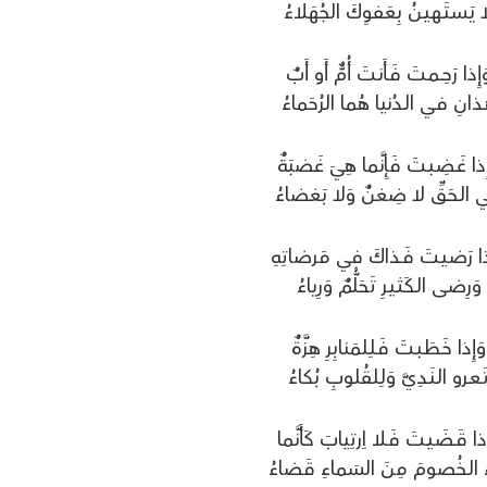
 يَـسـتَـهـيـنُ بِعَفوِكَ الجُهَلاءُ
َإِذا رَحِــمـتَ فَـأَنـتَ أُمٌّ أَو أَبٌ
ـذانِ فـي الـدُنيا هُما الرُحَماءُ
ِذا غَـضِـبـتَ فَإِنَّما هِيَ غَضبَةٌ
 الـحَـقِّ لا ضِغنٌ وَلا بَغضاءُ
ذا رَضـيـتَ فَـذاكَ في مَرضاتِهِ
وَرِضـى الـكَـثـيـرِ تَحَلُّمٌ وَرِياءُ
وَإِذا خَـطَـبـتَ فَـلِـلمَنابِرِ هِزَّةٌ
َـعـرو الـنَـدِيَّ وَلِـلقُلوبِ بُكاءُ
ِذا قَـضَـيـتَ فَـلا اِرتِيابَ كَأَنَّما
َ الـخُصومَ مِنَ السَماءِ قَضاءُ