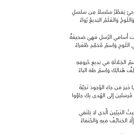
وَحيُ يَقطُرُ سَلسَلاً مِن سَلسَلٍ
َالـلَـوحُ وَالـقَـلَـمُ البَديعُ رُواءُ
َت أَسامي الرُسلِ فَهيَ صَحيفَةٌ
الـلَـوحِ وَاِسمُ مُحَمَّدٍ طُغَراءُ
ـمُ الـجَـلالَةِ في بَديعِ حُروفِهِ
لِـفٌ هُـنـالِـكَ وَاِسمُ طَهَ الباءُ
ـا خَـيـرَ مَن جاءَ الوُجودَ تَحِيَّةً
مُرسَلينَ إِلى الهُدى بِكَ جاؤوا
َـيـتُ الـنَـبِـيّينَ الَّذي لا يَلتَقي
إِلّا الـحَـنـائِـفُ فـيهِ وَالحُنَفاءُ