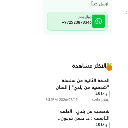
ارسل خبراً
ء
جوال رقم
+972523878346
الاكثر مشاهدة
الحلقة الثانية من سلسلة
"شخصية من بلدي" | الفنان
يافا 48
التشكيلي إسماعيل شموط
تقارير خاصة
2026/07/15 8:52PM
شخصية من بلدي | الحلقة
التاسعة : د. حسن فرعون..
يافا 48
الطبيب الذي رفض مغادرة يافا