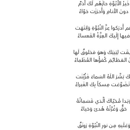
خَـيـرُ الأُبُـوَّةِ حـازَهُـم لَكَ آدَمٌ
دونَ الأَنــامِ وَأَحــرَزَت حَـوّاءُ
ـم أَدرَكـوا عِـزَّ النُبُوَّةِ وَاِنتَهَت
ـيـهـا إِلَـيـكَ الـعِزَّةُ القَعساءُ
لِـقَـت لِبَيتِكَ وَهوَ مَخلوقٌ لَها
َّ الـعَـظـائِـمَ كُفؤُها العُظَماءُ
ـكَ بَـشَّـرَ الـلَهُ السَماءَ فَزُيِّنَت
تَـضَـوَّعَـت مِـسكاً بِكَ الغَبراءُ
َبَـدا مُـحَـيّـاكَ الَّـذي قَسَماتُهُ
حَـقٌّ وَغُـرَّتُـهُ هُـدىً وَحَـيـاءُ
َعَـلَـيـهِ مِـن نورِ النُبُوَّةِ رَونَقٌ