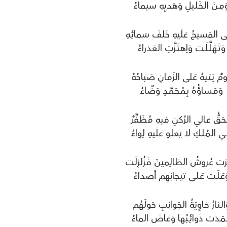
َمِـنَ الـخَـلـيلِ وَهَديِهِ سيماءُ
نـى المَسيحُ عَلَيهِ خَلفَ سَمائِهِ
وَتَـهَـلَّـلَـت وَاِهـتَـزَّتِ العَذراءُ
ـومٌ يَـتـيهُ عَلى الزَمانِ صَباحُهُ
وَمَـسـاؤُهُ بِـمُـحَـمَّـدٍ وَضّاءُ
ـحَـقُّ عـالي الرُكنِ فيهِ مُظَفَّرٌ
ي الـمُـلـكِ لا يَعلو عَلَيهِ لِواءُ
ـرَت عُروشُ الظالِمينَ فَزُلزِلَت
َعَـلَـت عَـلـى تيجانِهِم أَصداءُ
الـنـارُ خـاوِيَةُ الجَوانِبِ حَولَهُم
ـمَـدَت ذَوائِـبُها وَغاضَ الماءُ