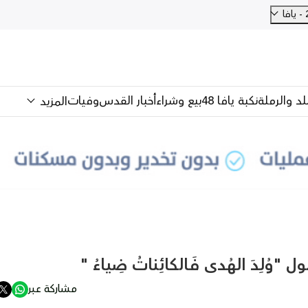
للد والرملة
نكبة يافا 48
بيع وشراء
أخبار القدس
وفيات
المزيد
ِـدَ الـهُـدى فَـالكائِناتُ ضِياءُ "
مشاركة عبر