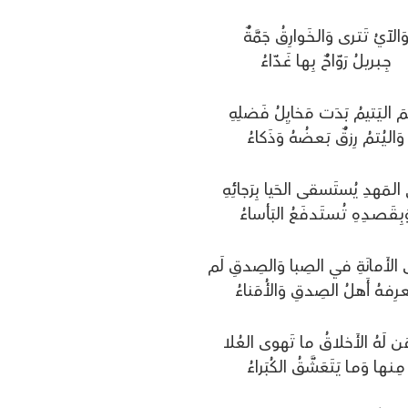
َالآيُ تَـتـرى وَالـخَـوارِقُ جَمَّةٌ
جِــبـريـلُ رَوّاحٌ بِـهـا غَـدّاءُ
ـمَ الـيَـتيمُ بَدَت مَخايِلُ فَضلِهِ
وَالـيُـتـمُ رِزقٌ بَـعـضُهُ وَذَكاءُ
الـمَهدِ يُستَسقى الحَيا بِرَجائِهِ
َبِـقَـصـدِهِ تُـسـتَـدفَعُ البَأساءُ
الأَمانَةِ في الصِبا وَالصِدقِ لَم
ـعـرِفـهُ أَهـلُ الصِدقِ وَالأُمَناءُ
مَن لَهُ الأَخلاقُ ما تَهوى العُلا
مِـنـهـا وَمـا يَـتَعَشَّقُ الكُبَراءُ