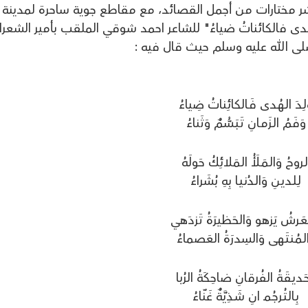
مر معكم في نشر مختارات من أجمل القصائد، مع مقاطع جوية ساحرة لمدينة
ُدى فالكائناتُ ضياءُ" للشاعر احمد شوقي الملقب بأمير الشعرا
 الله عليه وسلم حيث قال فيه :
لِـدَ الـهُـدى فَـالكائِناتُ ضِياءُ
وَفَـمُ الـزَمـانِ تَـبَـسُّـمٌ وَثَناءُ
لـروحُ وَالـمَـلَأُ الـمَلائِكُ حَولَهُ
لِـلـديـنِ وَالـدُنـيـا بِهِ بُشَراءُ
ـعَـرشُ يَزهو وَالحَظيرَةُ تَزدَهي
الـمُـنـتَـهى وَالسِدرَةُ العَصماءُ
َـديـقَـةُ الفُرقانِ ضاحِكَةُ الرُبا
بِـالـتُـرجُـمـ انِ شَـذِيَّةٌ غَنّاءُ