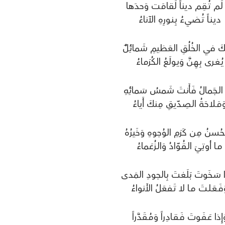
 لَـم تُـقِـم ديناً لَقامَت وَحدَها
ديـنـاً تُـضـيءُ بِـنـورِهِ الآناءُ
ـتـكَ في الخُلُقِ العَظيمِ شَمائِلٌ
يُـغـرى بِـهِـنَّ وَيـولَعُ الكُرَماءُ
ـا الـجَمالُ فَأَنتَ شَمسُ سَمائِهِ
َمَـلاحَـةُ الـصِـدّيـقِ مِنكَ أَياءُ
ـحُـسنُ مِن كَرَمِ الوُجوهِ وَخَيرُهُ
مـا أوتِـيَ الـقُـوّادُ وَالـزُعَماءُ
ذا سَـخَوتَ بَلَغتَ بِالجودِ المَدى
فَـعَـلـتَ مـا لا تَـفعَلُ الأَنواءُ
إِذا عَـفَـوتَ فَـقـادِراً وَمُـقَدَّراً