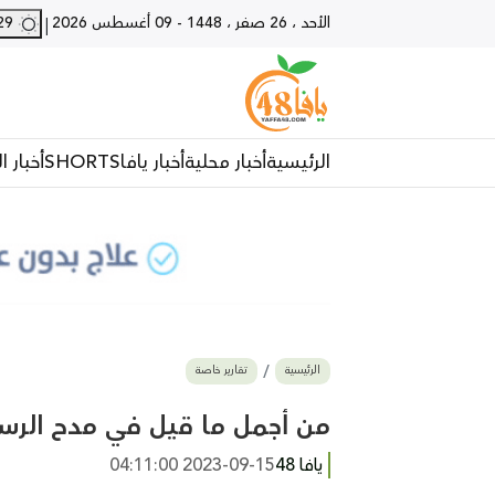
الأحد ، 26 صفر ، 1448
-
09 أغسطس 2026
29 - يافا
|
الرئيسية
أخبار محلية
أخبار يافا
SHORTS
أخبار ا
الرئيسية
تقارير خاصة
من أجمل ما قيل في مدح الرسول "وُل
يافا 48
2023-09-15 04:11:00