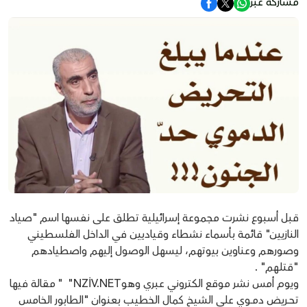
مشاركة عبر
قبل أسبوع نشرت مجموعة إسـرائيلية تطلق على نفسها اسم "صياد
النازيين" قائمة بأسماء نشطاء وقياديين في الداخل الفلسـطيني
وصورهم وعناوين بيوتهم، ليسهل الوصول إليهم واصطيادهم
"قتلـهم" .
ويوم أمس نشر موقع الكتروني عبري وهوNZİV.NET" " مقالة فيها
تحــريض دمــوي على الشيخ كمال الخطيب بعنوان "الطابور الخامس