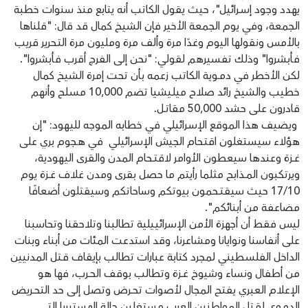
يهدد وجود إســرائيل"، حيث يقول الكاتب أنه يتابع منذ سنوات خطبة
الجمعة، وفي يوم الجمعة الأخير فإن الشيخ كمال قد قال: "قلناها
بالأمس ونقولها اليوم وغدًا مرة وألف مرة ومليون مرة التـحرير قريب
فأبشروا" وذلك تفسيرهم لقولي: "نحن إلى الفرج أقرب فأبشروا".
لكن الأخطر في دمــوية الكاتب زعمه بأن تحت إمرة الشيخ كمال
خطيب والشيخ رائد صلاح ميلـيشيا تضم 10,000 مسـلح وأنهم
قادرون على حشد 50,000 مقاتــل.
ويضيف هذا الموقع الإسـرائيلي في خطابه الموجه لليـهود: "إن
هؤلاء سيستغلون اقتـحام الجيش الإسـرائيلي في هـجوم بري على
غــزة وعندها سيعطون الأوامر لاقتــحام المدن والقرى اليـهودية،
ويرتكبون المــذابح مثلما رأيتم ما حصل بقرى ومدن غلاف غــزة يوم
17/10 حيث سيقتــحمون بيوتكم وساحاتكم وسيقتلون أضعافًا
مضاعفة من أبنائكم".
ليس فقط أن أجهزة الأمن الإسرائيـيلية تطالبنا وتلاحقنا وتحاسبنا
على أنفاسنا ونوايانا ومشاعرنا، وقد استدعت المئات من أبناء وبنات
الداخل الفلسـطيني لمجرد كتابة عبارات تطالب بإيقاف قـتل المدنيين
من أطفال ونساء وشيوخ غــزة وتطالب بوقف الحــرب، فها هو
الإعلام العبري يفتح المجال لأصوات تحــرض وتصل إلى حد التحــريض
الدمـوي لقـتل المواطنين العرب مستغلين حالة الهستيريا التي