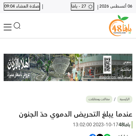
|
06 أغسطس 2026
27 - يافا
صلاة العشاء 09:04
|
الرئيسية
أخبار محلية
أخبار يافا
SHORTS
أخبار اللد والرملة
نكبة يافا 48
بيع وشراء
الرئيسية
مقالات ومقابلات
أخبار القدس
وفيات
عندما يبلغ التحـريض الدموي حدّ الجنون
المزيد
يافا48
2023-10-17 13:02:00
ارسل خبر