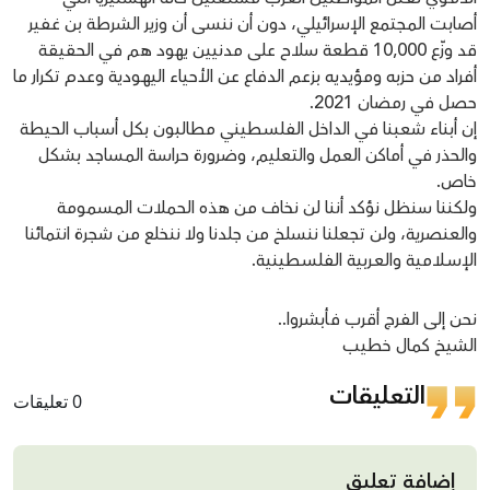
أصابت المجتمع الإسرائيلي، دون أن ننسى أن وزير الشرطة بن غفير
قد وزّع 10,000 قطعة سلاح على مدنيين يهود هم في الحقيقة
أفراد من حزبه ومؤيديه بزعم الدفاع عن الأحياء اليهـودية وعدم تكرار ما
حصل في رمضان 2021.
إن أبناء شعبنا في الداخل الفلسـطيني مطالبون بكل أسباب الحيطة
والحذر في أماكن العمل والتعليم، وضرورة حراسة المساجد بشكل
خاص.
ولكننا سنظل نؤكد أننا لن نخاف من هذه الحملات المسمومة
والعنصرية، ولن تجعلنا ننسلخ من جلدنا ولا ننخلع من شجرة انتمائنا
الإســلامية والعـربية الفلسـطينية.
نحن إلى الفرج أقرب فأبشروا..
الشيخ كمال خطيب
التعليقات
0 تعليقات
إضافة تعليق