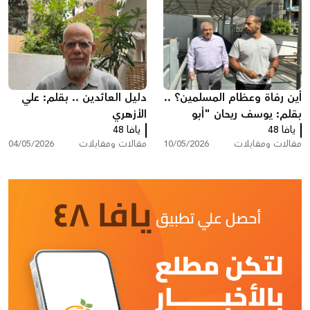
أين رفاة وعظام المسلمين؟ ..
دليل العائدين .. بقلم: علي
بقلم: يوسف ريحان "أبو
الأزهري
يافا 48
حسام"
يافا 48
مقالات ومقابلات
10/05/2026
مقالات ومقابلات
04/05/2026