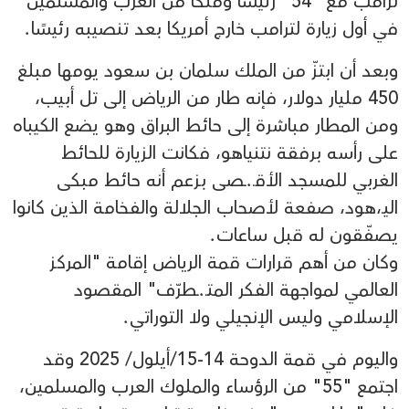
ترامب مع "54" رئيسًا وملكًا من العرب والمسلمين
في أول زيارة لترامب خارج أمريكا بعد تنصيبه رئيسًا.
وبعد أن ابتزّ من الملك سلمان بن سعود يومها مبلغ
450 مليار دولار، فإنه طار من الرياض إلى تل أبيب،
ومن المطار مباشرة إلى حائط البراق وهو يضع الكيباه
على رأسه برفقة نتنياهو، فكانت الزيارة للحائط
الغربي للمسجد الأقـ.ـصى بزعم أنه حائط مبكى
اليـ،هود، صفعة لأصحاب الجلالة والفخامة الذين كانوا
يصفّقون له قبل ساعات.
وكان من أهم قرارات قمة الرياض إقامة "المركز
العالمي لمواجهة الفكر المتـ.ـطرّف" المقصود
الإسلامي وليس الإنجيلي ولا التوراتي.
واليوم في قمة الدوحة 14-15/أيلول/ 2025 وقد
اجتمع "55" من الرؤساء والملوك العرب والمسلمين،