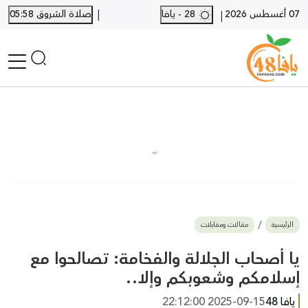
|
07 أغسطس 2026
28 - يافا
صلاة الشروق 05:58
|
الرئيسية
أخبار محلية
أخبار يافا
SHORTS
أخبار اللد والرملة
نكبة يافا 48
بيع وشراء
الرئيسية
مقالات ومقابلات
أخبار القدس
وفيات
يا أصحاب الجلالة والفخامة: تصالحوا مع
المزيد
إسلامكم وشعوبكم وإلا..
ارسل خبر
يافا 48
2025-09-15 22:12:00