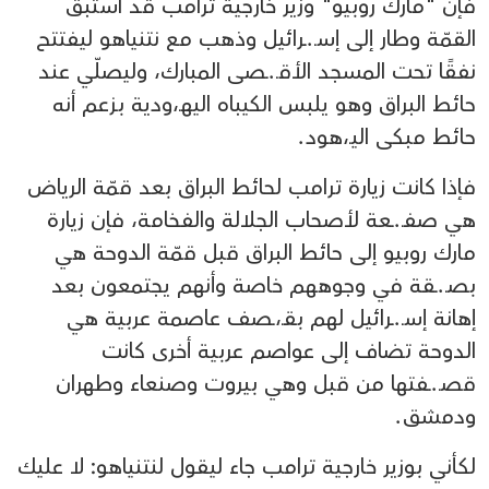
فإن "مارك روبيو" وزير خارجية ترامب قد استبق
القمّة وطار إلى إسـ.ـرائيل وذهب مع نتنياهو ليفتتح
نفقًا تحت المسجد الأقـ.ـصى المبارك، وليصلّي عند
حائط البراق وهو يلبس الكيباه اليهـ،ودية بزعم أنه
حائط مبكى اليـ،هود.
فإذا كانت زيارة ترامب لحائط البراق بعد قمّة الرياض
هي صفـ.ـعة لأصحاب الجلالة والفخامة، فإن زيارة
مارك روبيو إلى حائط البراق قبل قمّة الدوحة هي
بصـ.ـقة في وجوههم خاصة وأنهم يجتمعون بعد
إهانة إسـ.ـرائيل لهم بقـ،ـصف عاصمة عربية هي
الدوحة تضاف إلى عواصم عربية أخرى كانت
قصـ.ـفتها من قبل وهي بيروت وصنعاء وطهران
ودمشق.
لكأني بوزير خارجية ترامب جاء ليقول لنتنياهو: لا عليك