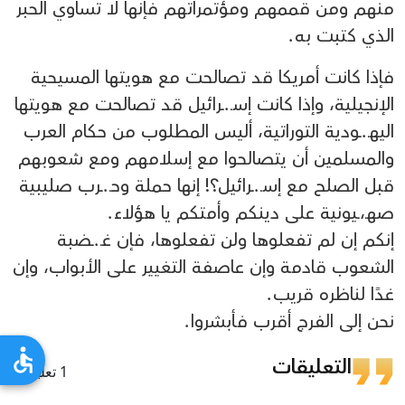
منهم ومن قممهم ومؤتمراتهم فإنها لا تساوي الحبر
الذي كتبت به.
فإذا كانت أمريكا قد تصالحت مع هويتها المسيحية
الإنجيلية، وإذا كانت إسـ.ـرائيل قد تصالحت مع هويتها
اليهـ.ـودية التوراتية، أليس المطلوب من حكام العرب
والمسلمين أن يتصالحوا مع إسلامهم ومع شعوبهم
قبل الصلح مع إسـ.ـرائيل؟! إنها حملة وحـ.ـرب صليبية
صهـ،ـيونية على دينكم وأمتكم يا هؤلاء.
إنكم إن لم تفعلوها ولن تفعلوها، فإن غـ.ـضبة
الشعوب قادمة وإن عاصفة التغيير على الأبواب، وإن
غدًا لناظره قريب.
نحن إلى الفرج أقرب فأبشروا.
التعليقات
1 تعليقات