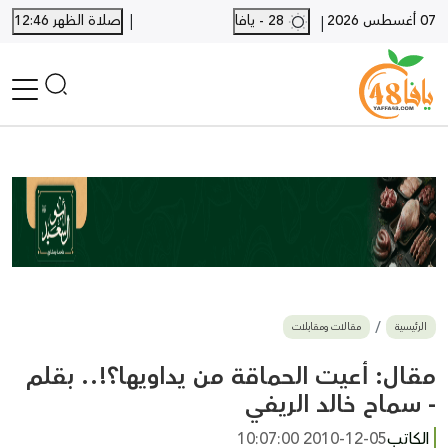
|
07 أغسطس 2026
28 - يافا
صلاة الظهر 12:46
|
الرئيسية
أخبار محلية
أخبار يافا
SHORTS
أخبار اللد والرملة
نكبة يافا 48
بيع وشراء
الرئيسية
مقالات ومقابلات
أخبار القدس
وفيات
مقال: أعيت الحماقة من يداويها؟!.. بقلم
المزيد
- سماح خالد الريفي
ارسل خبر
الكاتب
2010-12-05 10:07:00