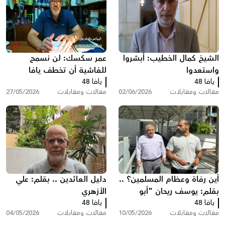
الشيخ كمال الخطيب: أبشروا
عمر سكسك: لن نسمح
واستعدوا
للفاشية أن تخطف يافا
يافا 48
يافا 48
وأحلام أولادنا
مقالات ومقابلات
02/06/2026
مقالات ومقابلات
27/05/2026
أين رفاة وعظام المسلمين؟ ..
دليل العائدين .. بقلم: علي
بقلم: يوسف ريحان "أبو
الأزهري
يافا 48
حسام"
يافا 48
مقالات ومقابلات
10/05/2026
مقالات ومقابلات
04/05/2026