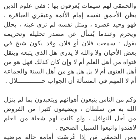
والحمقى لهم سيمات يُعرَفون بها : ففي علوم الدين
يظن الأحمق نفسه إمام الأئمة وعبقري العباقرة ،
فهو وحيد عصره ، ومثل نفسه لم ترى عينه ، يحلل
ويحرم وعندما يُسأل عن مصدر تحليله وتحريمه
يقول : سمعت فلان أو فلان وقد يكون شيخ في
بعض الأحيان ولا والله لا يدري هل الذي يتبعه وينقل
فتواه من أهل العلم أم لا وإن كان كذلك فهل هو من
أهل الفتوى أم لا بل هل هو من أهل السنة والجماعة
أم لا المهم في المسألة أن الجواب حـــــــــــــلال .
وكم من الناس يتبعون أهوائهم ويتعبدون بما لم ينزل
الله به من سلطان ، ويضيعون كثيرا من الفروض
من أجل النوافل ، ولو كانت لهم شعلة من العلم
لاهتدوا واتبعوا السبيل الصحيح .
ومن الحمقى مَن إذا عُرِضَت أمامه حالة مرضية