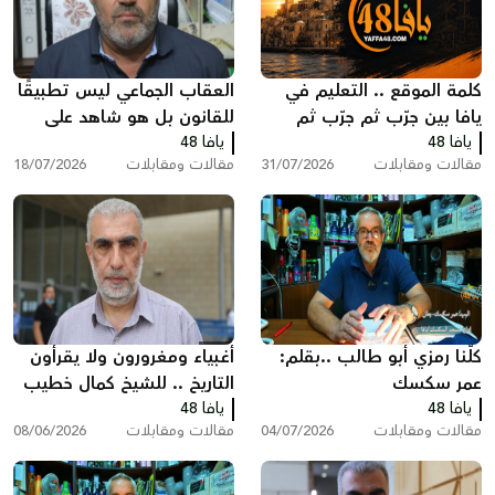
كلمة الموقع .. التعليم في
العقاب الجماعي ليس تطبيقًا
يافا بين جرّب ثم جرّب ثم
للقانون بل هو شاهد على
يافا 48
انظر ماذا سيحدث!
يافا 48
تخبط المؤسسه الرسمية
مقالات ومقابلات
31/07/2026
مقالات ومقابلات
18/07/2026
بقلم : عمر سكسك
كلّنا رمزي أبو طالب ..بقلم:
أغبياء ومغرورون ولا يقرأون
عمر سكسك
التاريخ .. للشيخ كمال خطيب
يافا 48
يافا 48
مقالات ومقابلات
04/07/2026
مقالات ومقابلات
08/06/2026